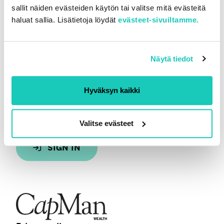
LEI number: 743700V4PNGB51ZQOR76
sallit näiden evästeiden käytön tai valitse mitä evästeitä
haluat sallia. Lisätietoja löydät
evästeet-sivuiltamme.
OTHER
Client information
Näytä tiedot
Contact us
Hyväksyn kaikki
SEURAA MEITÄ
LinkedIn
Valitse evästeet
CAPMAN WEALTH PORTAALI
SIGN IN