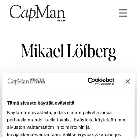
Hyppää
sisältöön
Etusivu
Mikael Löfberg
CONTACT INFORMATION
Tämä sivusto käyttää evästeitä
CapMan Wealth
Käytämme evästeitä, jotta voimme palvella sinua
Ludviginkatu 6, 00130 Helsinki
parhaalla mahdollisella tavalla. Evästeitä käytetään mm.
sivuston välttämättömiin toimintoihin ja
Business ID: 2467114-0
kävijäliikenneseurantaan. Valitse
Hyväksyn kaikki
jos