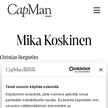
Hyppää
sisältöön
Etusivu
Mika Koskinen
Christian Borgström
CONTACT INFORMATION
Tämä sivusto käyttää evästeitä
CapMan Wealth
Käytämme evästeitä, jotta voimme palvella sinua
parhaalla mahdollisella tavalla. Evästeitä käytetään mm.
Ludviginkatu 6, 00130 Helsinki
sivuston välttämättömiin toimintoihin ja