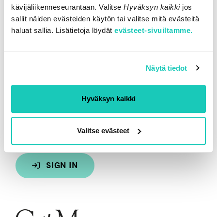
kävijäliikenneseurantaan. Valitse
Hyväksyn kaikki
jos
Business ID: 2467114-0
sallit näiden evästeiden käytön tai valitse mitä evästeitä
LEI number: 743700V4PNGB51ZQOR76
haluat sallia. Lisätietoja löydät
evästeet-sivuiltamme.
OTHER
Näytä tiedot
Client information
Contact us
Hyväksyn kaikki
SEURAA MEITÄ
Valitse evästeet
LinkedIn
CAPMAN WEALTH PORTAALI
SIGN IN