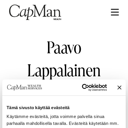
Hyppää
sisältöön
Etusivu
Paavo
Lappalainen
Tämä sivusto käyttää evästeitä
YHTEYSTIEDOT
Käytämme evästeitä, jotta voimme palvella sinua
CapMan Wealth
parhaalla mahdollisella tavalla. Evästeitä käytetään mm.