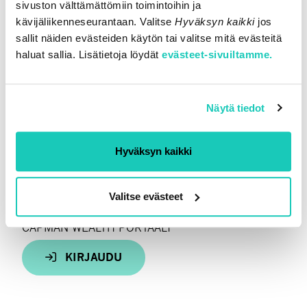
sivuston välttämättömiin toimintoihin ja
Ludviginkatu 6, 00130 Helsinki
kävijäliikenneseurantaan. Valitse
Hyväksyn kaikki
jos
Y-tunnus: 2467114-0
sallit näiden evästeiden käytön tai valitse mitä evästeitä
haluat sallia. Lisätietoja löydät
evästeet-sivuiltamme.
LEI-numero: 743700V4PNGB51ZQOR76
Näytä tiedot
MUUTA
Tietoa sijoittajille
Ota yhteyttä
Hyväksyn kaikki
SEURAA MEITÄ
Valitse evästeet
LinkedIn
CAPMAN WEALTH PORTAALI
KIRJAUDU